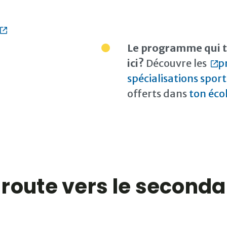
Le programme qui t’
ici?
Découvre les
p
spécialisations spor
offerts dans
ton écol
 route vers le seconda