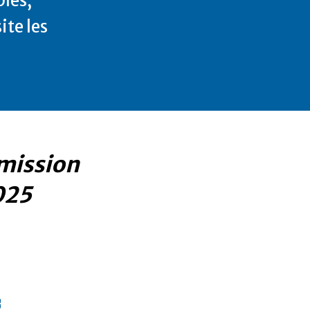
les,
ite les
mission
025