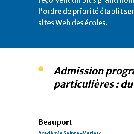
reçoivent un plus grand nom
l'ordre de priorité établit s
sites Web des écoles.
Admission prog
particulières : 
Beauport
Académie Sainte-Marie